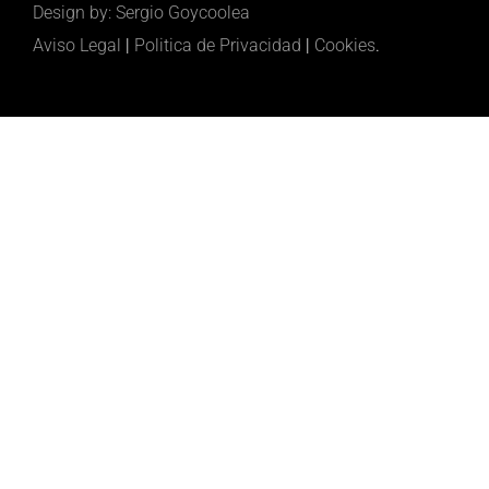
Design by: Sergio Goycoolea
Aviso Legal
|
Politica de Privacidad
|
Cookies
.