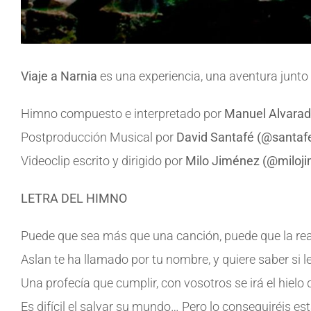
Viaje a Narnia
es una experiencia, una aventura junto
Himno compuesto e interpretado por
Manuel Alvara
Postproducción Musical por
David Santafé (@santaf
Videoclip escrito y dirigido por
Milo Jiménez (@miloj
LETRA DEL HIMNO
Puede que sea más que una canción, puede que la real
Aslan te ha llamado por tu nombre, y quiere saber si l
Una profecía que cumplir, con vosotros se irá el hielo 
Es difícil el salvar su mundo… Pero lo conseguiréis es